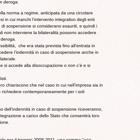
in deroga:
lla norma a regime, anticipata da una circolare
esi in cui manchi l’intervento integrativo degli enti
aso di sospensione si considerano esauriti, e quindi i
uali non interviene la bilateralità possono accedere
n deroga.
ibilità, che era stata prevista fino all’entrata in
ncedere l’indennità in caso di sospensione anche in
laterale.
o e si accede alla disoccupazione o non c’è e si
sti.
ro chiariscono che nel caso in cui nell’impresa sia in
 richiedere contemporaneamente per i soli
nno dell’indennità in caso di sospensione riceveranno,
ntegrazione a carico dello Stato che consentirà loro
ione.
tale per il triennio 2009-2011, una somma “una