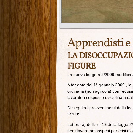
Apprendisti e 
LA DISOCCUPAZI
FIGURE
La nuova legge n.2/2009 modificata
A far data dal 1° gennaio 2009 , l
ordinaria (non agricola) con requisit
lavoratori sospesi è disciplinata da
Di seguito i provvedimenti della le
5/2009
Lettera a) dell’art. 19 della legge 
per i lavoratori sospesi per crisi a