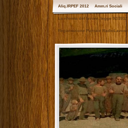
Aliq.IRPEF 2012
Amm.ri Sociali
La riforma del lavoro, legge 92/2012
Registrazione Puntate RadioLavoro