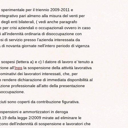
ia sperimentale per il triennio 2009-2011 e
ntegrativo pari almeno alla misura del venti per
 degli enti bilaterali, ( vedi anche paragrafo
 per crisi aziendali o occupazionali ovvero in caso
i all’indennità ordinaria di disoccupazione con
si di servizio presso l’azienda interessata da
di novanta giornate nell’intero periodo di vigenza
i sospesi (lettera a) e c) l datore di lavoro e’ tenuto a
ione all’
Inps
la sospensione della attività lavorativa
ominativi dei lavoratori interessati, che, per
 rendere dichiarazione di immediata disponibilità al
azione professionale all’atto della presentazione
isoccupazione.
iuti sono coperti da contribuzione figurativa.
sospensioni e ammortizzatori in deroga
t.19 della legge 2/2009 mirate ad eliminare le
scono dell’indennità di sospensione e lavoratori che