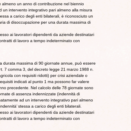
e almeno un anno di contribuzione nel biennio
un intervento integrativo pari almeno alla misura
tessa a carico degli enti bilaterali, è riconosciuto un
inaria di disoccupazione per una durata massima di
sso ai lavoratori dipendenti da aziende destinatari
ontratti di lavoro a tempo indeterminato con
a durata massima di 90 giornate annue, può essere
ll’art. 7 comma 3, del decreto legge 21 marzo 1988 n.
icola con requisiti ridotti) per crisi aziendale o
quisiti indicati al punto 1 ma possono far valere
anno precedente. Nel calcolo delle 78 giornate sono
ornate di assenza indennizzate (indennità di
inatamente ad un intervento integrativo pari almeno
ndennità’ stessa a carico degli enti bilaterali.
sso ai lavoratori dipendenti da aziende destinatari
ontratti di lavoro a tempo indeterminato con