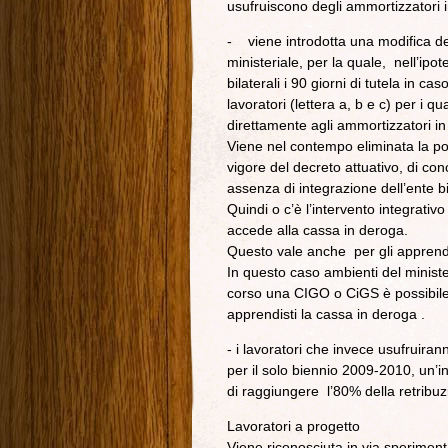
usufruiscono degli ammortizzatori 
- viene introdotta una modifica de
ministeriale, per la quale, nell’ipot
bilaterali i 90 giorni di tutela in c
lavoratori (lettera a, b e c) per i q
direttamente agli ammortizzatori i
Viene nel contempo eliminata la poss
vigore del decreto attuativo, di co
assenza di integrazione dell’ente bi
Quindi o c’è l’intervento integrativ
accede alla cassa in deroga.
Questo vale anche per gli apprendi
In questo caso ambienti del ministe
corso una CIGO o CiGS è possibile
apprendisti la cassa in deroga .
- i lavoratori che invece usufruira
per il solo biennio 2009-2010, un’i
di raggiungere l’80% della retribuz
Lavoratori a progetto
Viene riconosciuta in via sperimen