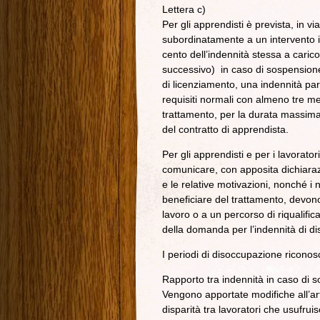
Lettera c)
Per gli apprendisti è prevista, in v
subordinatamente a un intervento i
cento dell’indennità stessa a carico
successivo) in caso di sospensione
di licenziamento, una indennità par
requisiti normali con almeno tre me
trattamento, per la durata massima 
del contratto di apprendista.
Per gli apprendisti e per i lavorator
comunicare, con apposita dichiaraz
e le relative motivazioni, nonché i n
beneficiare del trattamento, devono
lavoro o a un percorso di riqualific
della domanda per l’indennità di d
I periodi di disoccupazione riconosc
Rapporto tra indennità in caso di 
Vengono apportate modifiche all’ar
disparità tra lavoratori che usufrui