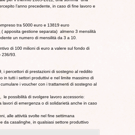
rcepito l’anno precedente, in caso di fine lavoro e
compreso tra 5000 euro e 13819 euro
s
( apposita gestione separata) almeno 3 mensilità
cedente un numero di mensilità da 3 a 10.
tivo di 100 milioni di euro a valere sul fondo di
ge 236/93.
, i percettori di prestazioni di sostegno al reddito
n tutti i settori produttivi e nel limite massimo di
i cumulare i voucher con i trattamenti di sostegno al
 le possibilità di svolgere lavoro accessorio:
 a lavori di emergenza o di solidarietà anche in caso
i, alle attività svolte nel fine settimana
 e da casalinghe, in qualsiasi settore produttivo