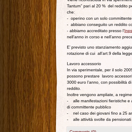
Tantum” pari al 20 % del reddito pe
che:
- operino con un solo committente
- abbiano conseguito un reddito 
- abbiamo accreditato presso l’
Inp
nell’anno in corso e nell’anno pre
E’ previsto uno stanziamento aggiun
rotazione di cui all’art.9 della leg
Lavoro accessorio
In via sperimentale, per il solo 2009
possono prestare lavoro accessorio i
3000 euro l’anno, con possibilità d
reddito.
Inoltre vengono ampliate, a regime,
- alle manifestazioni fieristiche e
di committente pubblico
- nel caso dei giovani fino a 25 ann
- alle attività svolte da pensionati
Comments (0)