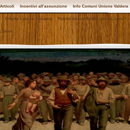
Articoli
Incentivi all’assunzione
Info Comuni Unione Valdera
Offerte Lavoro Toscana
Perchè nasce RadioLavoroLibero?
Libero