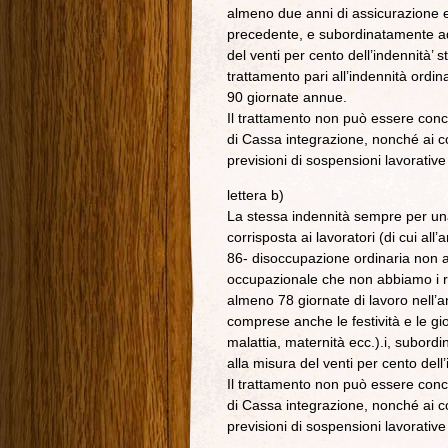
almeno due anni di assicurazione 
precedente, e subordinatamente ad 
del venti per cento dell’indennità’ s
trattamento pari all’indennità ord
90 giornate annue.
Il trattamento non può essere conce
di Cassa integrazione, nonché ai c
previsioni di sospensioni lavorative
lettera b)
La stessa indennità sempre per un
corrisposta ai lavoratori (di cui a
86- disoccupazione ordinaria non agr
occupazionale che non abbiamo i re
almeno 78 giornate di lavoro nell’
comprese anche le festività e le gi
malattia, maternità ecc.).i, subord
alla misura del venti per cento dell’i
Il trattamento non può essere conce
di Cassa integrazione, nonché ai c
previsioni di sospensioni lavorative