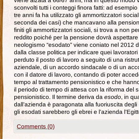
viene alzata a 66/67 anni, ma in questo modo
sconvolti tutti i conteggi finora fatti: ad esempi
tre anni fa ha utilizzato gli ammortizzatori social
seconda dei casi) che mancavano alla pensione
finiti gli ammortizzatori sociali, si trova a non p
reddito poiché per la pensione dovrà aspettare 
neologismo “esodato” viene coniato nel 2012 
dalla classe politica per indicare quei lavorato
perduto il posto di lavoro a seguito di una ristr
aziendale, di un accordo sindacale o di un ac
con il datore di lavoro, contando di poter acced
tempo al trattamento pensionistico e che hanno 
il periodo di tempo di attesa con la riforma del 
pensionistico. Il termine deriva da
esodo
, in qu
dall’azienda è paragonata alla fuoriuscita degli e
gli esodati sarebbero gli ebrei e l’azienda l’Egitt
Comments (0)