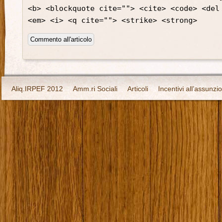
<b> <blockquote cite=""> <cite> <code> <del
<em> <i> <q cite=""> <strike> <strong>
Aliq.IRPEF 2012
Amm.ri Sociali
Articoli
Incentivi all’assunzi
Offerte Lavoro Toscana
Perchè nasce RadioLavoroLibero?
Pr