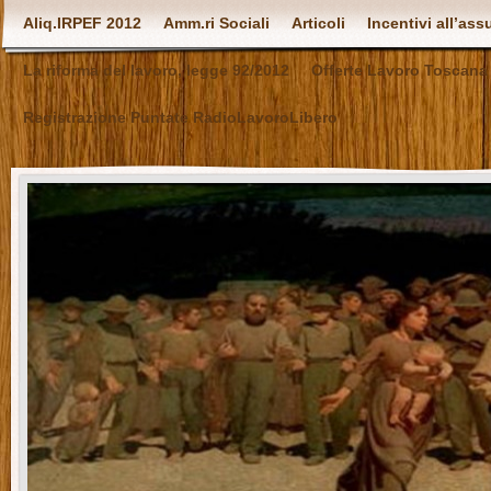
Aliq.IRPEF 2012
Amm.ri Sociali
Articoli
Incentivi all’as
La riforma del lavoro, legge 92/2012
Offerte Lavoro Toscana
Registrazione Puntate RadioLavoroLibero