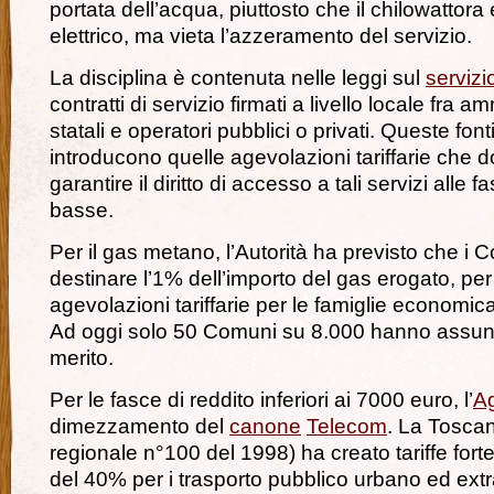
portata dell’acqua, piuttosto che il chilowattora 
elettrico, ma vieta l’azzeramento del servizio.
La disciplina è contenuta nelle leggi sul
servizi
contratti di servizio firmati a livello locale fra a
statali e operatori pubblici o privati. Queste fon
introducono quelle agevolazioni tariffarie che 
garantire il diritto di accesso a tali servizi alle f
basse.
Per il gas metano, l’Autorità ha previsto che 
destinare l’1% dell’importo del gas erogato, per i
agevolazioni tariffarie per le famiglie economi
Ad oggi solo 50 Comuni su 8.000 hanno assunt
merito.
Per le fasce di reddito inferiori ai 7000 euro, l’
A
dimezzamento del
canone
Telecom
. La Tosca
regionale n°100 del 1998) ha creato tariffe for
del 40% per i trasporto pubblico urbano ed ext