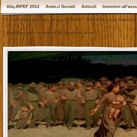
Aliq.IRPEF 2012
Amm.ri Sociali
Articoli
Incentivi all’as
La riforma del lavoro, legge 92/2012
Offerte Lavoro Toscana
Registrazione Puntate RadioLavoroLibero