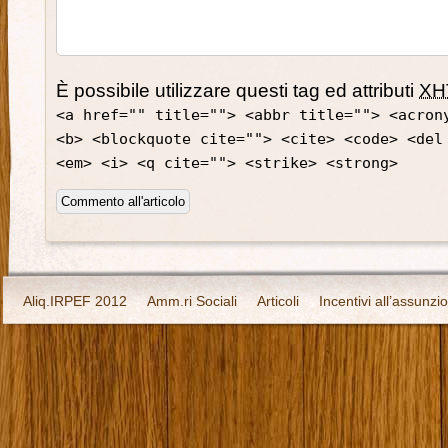
È possibile utilizzare questi tag ed attributi
XH
<a href="" title=""> <abbr title=""> <acron
<b> <blockquote cite=""> <cite> <code> <del
<em> <i> <q cite=""> <strike> <strong>
Aliq.IRPEF 2012
Amm.ri Sociali
Articoli
Incentivi all’assunzi
Offerte Lavoro Toscana
Perchè nasce RadioLavoroLibero?
Pr