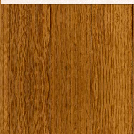
Offerte Lavoro Toscana
Perchè nasce RadioLavoroLibero?
Pr