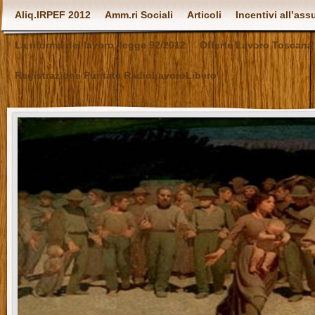
Aliq.IRPEF 2012
Amm.ri Sociali
Articoli
Incentivi all’as
La riforma del lavoro, legge 92/2012
Offerte Lavoro Toscana
Registrazione Puntate RadioLavoroLibero