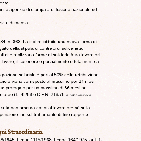
lente;
diani e agenzie di stampa a diffusione nazionale ed
izia o di mensa.
84, n. 863, ha inoltre istituito una nuova forma di
ito della stipula di contratti di solidarietà.
ndali che realizzano forme di solidarietà tra lavoratori
di lavoro, il cui onere è parzialmente o totalmente a
egrazione salariale è pari al 50% della retribuzione
rario e viene corrisposto al massimo per 24 mesi,
nte prorogato per un massimo di 36 mesi nel
re aree (L. 48/88 e D.P.R. 218/78 e successive
darietà non procura danni al lavoratore né sulla
ensione, né sul trattamento di fine rapporto
ni Straordinaria
788/1945; Legge 1115/1968; Legge 164/1975, artt. 1-