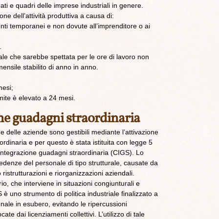
ati e quadri delle imprese industriali in genere.
e dell’attività produttiva a causa di:
enti temporanei e non dovute all’imprenditore o ai
.
ale che sarebbe spettata per le ore di lavoro non
ensile stabilito di anno in anno.
mesi;
limite è elevato a 24 mesi.
ne guadagni straordinaria
e delle aziende sono gestibili mediante l’attivazione
rdinaria e per questo è stata istituita con legge 5
integrazione guadagni straordinaria (CIGS). Lo
cedenze del personale di tipo strutturale, causate da
o ristrutturazioni e riorganizzazioni aziendali.
io, che interviene in situazioni congiunturali e
S è uno strumento di politica industriale finalizzato a
nale in esubero, evitando le ripercussioni
te dai licenziamenti collettivi. L’utilizzo di tale