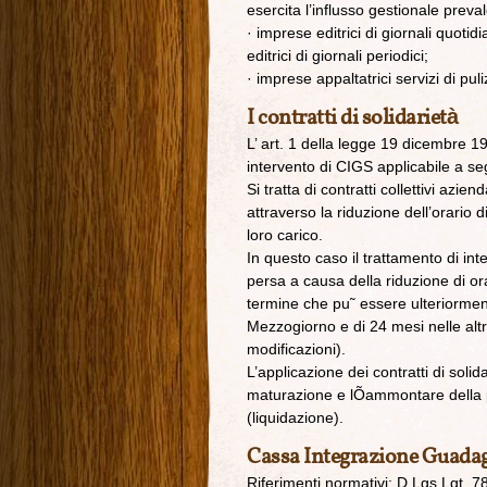
esercita l’influsso gestionale preva
· imprese editrici di giornali quoti
editrici di giornali periodici;
· imprese appaltatrici servizi di pul
I contratti di solidarietà
L’ art. 1 della legge 19 dicembre 19
intervento di CIGS applicabile a segu
Si tratta di contratti collettivi azie
attraverso la riduzione dell’orario 
loro carico.
In questo caso il trattamento di int
persa a causa della riduzione di o
termine che pu˜ essere ulteriorme
Mezzogiorno e di 24 mesi nelle alt
modificazioni).
L’applicazione dei contratti di soli
maturazione e lÕammontare della p
(liquidazione).
Cassa Integrazione Guadag
Riferimenti normativi: D.Lgs.Lgt. 