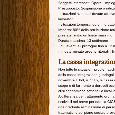
Soggetti interessati: Operai, impieg
Presupposto: Sospensione o riduzion
· situazioni aziendali dovute ad ev
lavoratori;
· situazioni temporanee di mercato
Importo: 80% della retribuzione tot
prestate, entro un limite massimo m
Durata massima: 13 settimane
· più eventuali proroghe fino a 12 
· in determinate aree territoriali il 
La cassa integrazio
Non tutte le situazioni problematich
della cassa integrazione guadagni o
novembre 1968, n. 1115, la cassa 
scopo è di far fronte a durevoli ec
crisi economiche settoriali o locali 
A differenza del trattamento ordinar
risolvibili nel breve periodo, la CIG
una graduale eliminazione di perso
traumatiche sul piano sociale provoca