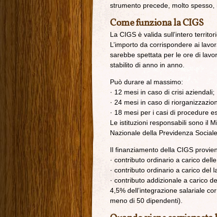
strumento precede, molto spesso, il
Come funziona la CIGS
La CIGS è valida sull’intero territor
L’importo da corrispondere ai lavora
sarebbe spettata per le ore di lav
stabilito di anno in anno.
Può durare al massimo:
· 12 mesi in caso di crisi aziendali;
· 24 mesi in caso di riorganizzazio
· 18 mesi per i casi di procedure e
Le istituzioni responsabili sono il Mi
Nazionale della Previdenza Sociale
Il finanziamento della CIGS provie
· contributo ordinario a carico dell
· contributo ordinario a carico del l
· contributo addizionale a carico d
4,5% dell’integrazione salariale co
meno di 50 dipendenti).