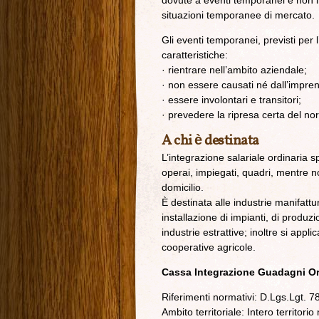
dovute a eventi temporanei e non im
situazioni temporanee di mercato.
Gli eventi temporanei, previsti per
caratteristiche:
· rientrare nell’ambito aziendale;
· non essere causati né dall’impren
· essere involontari e transitori;
· prevedere la ripresa certa del no
A chi è destinata
L’integrazione salariale ordinaria sp
operai, impiegati, quadri, mentre no
domicilio.
È destinata alle industrie manifattu
installazione di impianti, di produz
industrie estrattive; inoltre si appl
cooperative agricole.
Cassa Integrazione Guadagni Or
Riferimenti normativi: D.Lgs.Lgt. 
Ambito territoriale: Intero territorio