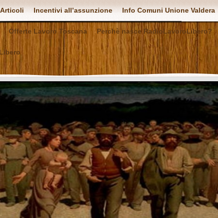
Articoli
Incentivi all’assunzione
Info Comuni Unione Valdera
Offerte Lavoro Toscana
Perchè nasce RadioLavoroLibero?
Libero