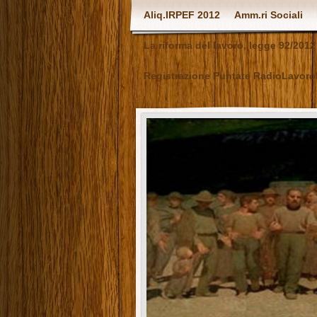
Aliq.IRPEF 2012
Amm.ri Sociali
La riforma del lavoro, legge 92/2012
Registrazione Puntate RadioLavoro