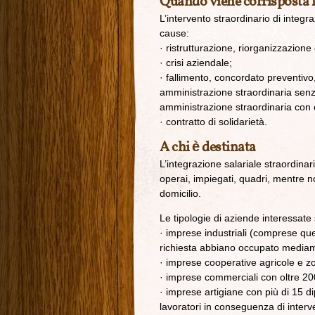
Quando viene corrisposta 
L’intervento straordinario di integ
cause:
· ristrutturazione, riorganizzazion
· crisi aziendale;
· fallimento, concordato preventivo
amministrazione straordinaria senz
amministrazione straordinaria con c
· contratto di solidarietà.
A chi è destinata
L’integrazione salariale straordinari
operai, impiegati, quadri, mentre no
domicilio.
Le tipologie di aziende interessate
· imprese industriali (comprese quel
richiesta abbiano occupato mediam
· imprese cooperative agricole e z
· imprese commerciali con oltre 20
· imprese artigiane con più di 15 
lavoratori in conseguenza di interv