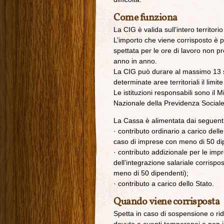
Come funziona
La CIG è valida sull’intero territori
L’importo che viene corrisposto è p
spettata per le ore di lavoro non pr
anno in anno.
La CIG può durare al massimo 13 se
determinate aree territoriali il limi
Le istituzioni responsabili sono il Mi
Nazionale della Previdenza Sociale
La Cassa è alimentata dai seguenti 
· contributo ordinario a carico dell
caso di imprese con meno di 50 di
· contributo addizionale per le imp
dell’integrazione salariale corrisp
meno di 50 dipendenti);
· contributo a carico dello Stato.
Quando viene corrisposta
Spetta in caso di sospensione o ridu